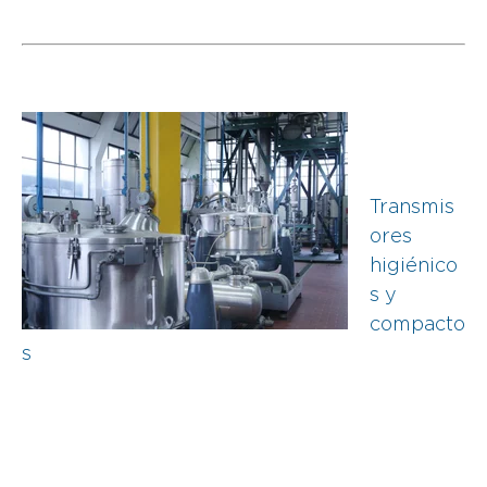
Transmis
ores
higiénico
s y
compacto
s