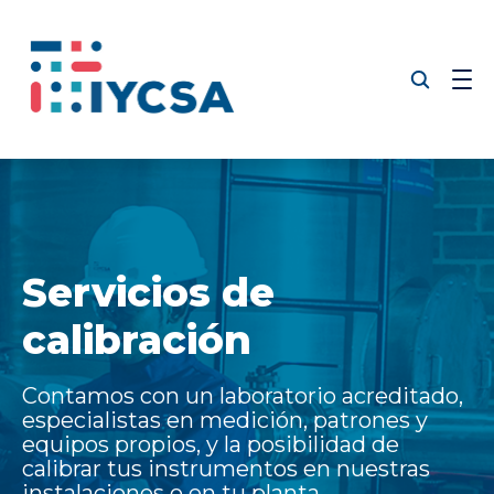
Soluciones
Equipos
Servicios de
Nosotros
calibración
Lo que Hacemos
Contamos con un laboratorio acreditado,
Recursos
especialistas en medición, patrones y
equipos propios, y la posibilidad de
calibrar tus instrumentos en nuestras
instalaciones o en tu planta.