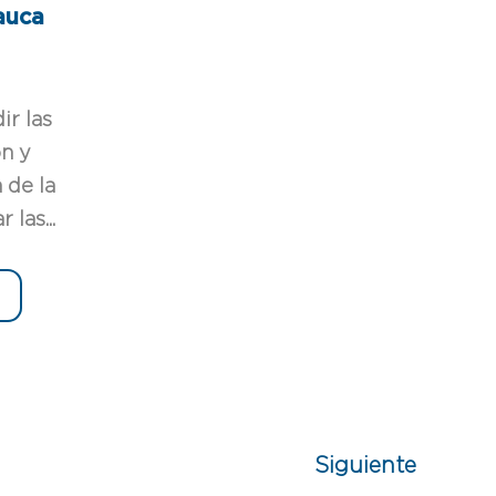
auca
ir las
ón y
 de la
 las...
Siguiente