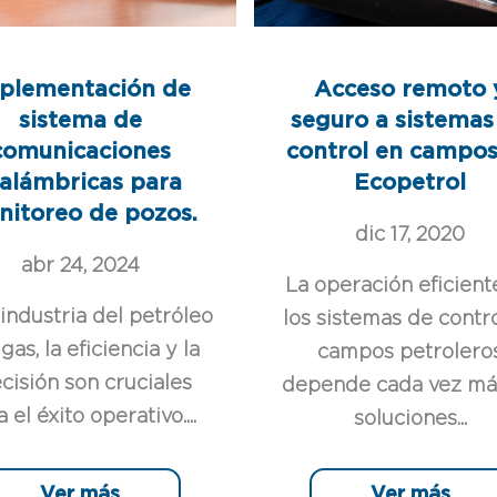
plementación de
Acceso remoto 
sistema de
seguro a sistemas
comunicaciones
control en campos
nalámbricas para
Ecopetrol
itoreo de pozos.
dic 17, 2020
abr 24, 2024
La operación eficient
 industria del petróleo
los sistemas de contr
 gas, la eficiencia y la
campos petrolero
cisión son cruciales
depende cada vez má
 el éxito operativo....
soluciones...
Ver más
Ver más