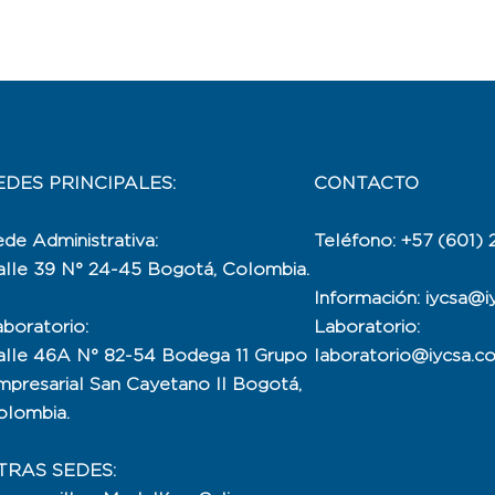
EDES PRINCIPALES:
CONTACTO
de Administrativa:
Teléfono: +57 (601)
alle 39 N° 24-45 Bogotá, Colombia.
Información: iycsa@i
boratorio:
Laboratorio:
alle 46A N° 82-54 Bodega 11 Grupo
laboratorio@iycsa.c
mpresarial San Cayetano II Bogotá,
olombia.
TRAS SEDES: