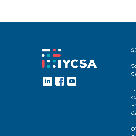
S
Se
C
La
C
E
C
O