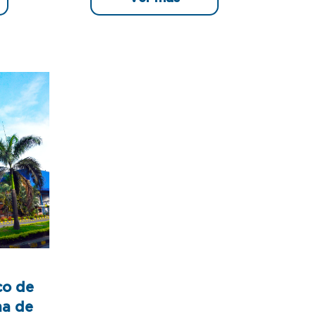
co de
na de