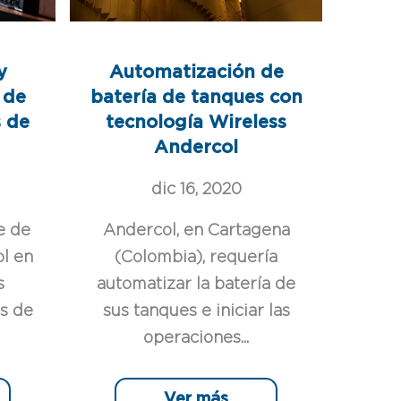
y
Automatización de
 de
batería de tanques con
 de
tecnología Wireless
Andercol
dic 16, 2020
e de
Andercol, en Cartagena
ol en
(Colombia), requería
s
automatizar la batería de
s de
sus tanques e iniciar las
operaciones...
Ver más