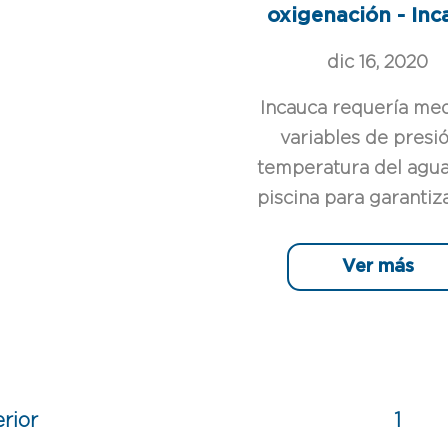
oxigenación - Inc
dic 16, 2020
Incauca requería med
variables de presi
temperatura del agua
piscina para garantizar
Ver más
rior
1