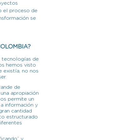
oyectos
o el proceso de
ansformación se
COLOMBIA?
 tecnologías de
nos hemos visto
 existía, no nos
er.
grande de
 una apropiación
ios permite un
a información y
gran cantidad
to estructurado
iferentes
ficando” y