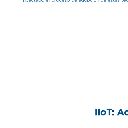
impactado el proceso de adopción de estas te
IIoT: A