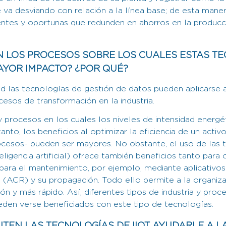
e va desviando con relación a la línea base; de esta man
entes y oportunas que redunden en ahorros en la producc
N LOS PROCESOS SOBRE LOS CUALES ESTAS T
AYOR IMPACTO? ¿POR QUÉ?
ad las tecnologías de gestión de datos pueden aplicarse 
cesos de transformación en la industria.
y procesos en los cuales los niveles de intensidad energé
anto, los beneficios al optimizar la eficiencia de un activ
ocesos- pueden ser mayores. No obstante, el uso de las 
eligencia artificial) ofrece también beneficios tanto para 
ara el mantenimiento, por ejemplo, mediante aplicativos
 (ACR) y su propagación. Todo ello permite a la organiz
n y más rápido. Así, diferentes tipos de industria y proc
den verse beneficiados con este tipo de tecnologías.