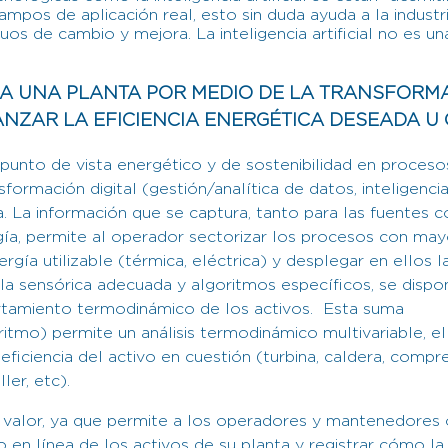
mpos de aplicación real, esto sin duda ayuda a la industr
os de cambio y mejora. La inteligencia artificial no es u
A UNA PLANTA POR MEDIO DE LA TRANSFORM
CANZAR LA EFICIENCIA ENERGÉTICA DESEADA U
unto de vista energético y de sostenibilidad en procesos 
formación digital (gestión/analítica de datos, inteligencia 
a. La información que se captura, tanto para las fuentes 
gía, permite al operador sectorizar los procesos con m
rgía utilizable (térmica, eléctrica) y desplegar en ellos la
 la sensórica adecuada y algoritmos específicos, se disp
rtamiento termodinámico de los activos. Esta suma
itmo) permite un análisis termodinámico multivariable, el
 eficiencia del activo en cuestión (turbina, caldera, compr
ler, etc).
 valor, ya que permite a los operadores y mantenedores 
en línea de los activos de su planta y registrar cómo la 