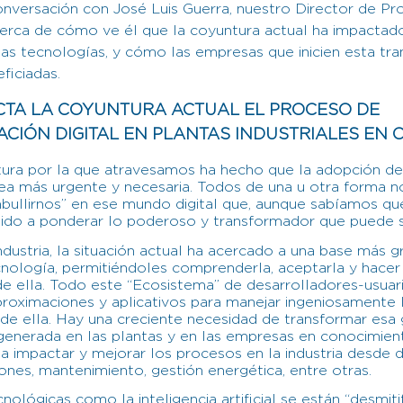
nversación con José Luis Guerra, nuestro Director de Pr
cerca de cómo ve él que la coyuntura actual ha impactad
as tecnologías, y cómo las empresas que inicien esta tr
ficiadas.
CTA LA COYUNTURA ACTUAL EL PROCESO DE
CIÓN DIGITAL EN PLANTAS INDUSTRIALES EN 
ura por la que atravesamos ha hecho que la adopción de
sea más urgente y necesaria. Todos de una u otra forma 
bullirnos” en ese mundo digital que, aunque sabíamos que
do a ponderar lo poderoso y transformador que puede s
ndustria, la situación actual ha acercado a una base más 
ecnología, permitiéndoles comprenderla, aceptarla y hacer
e ella. Todo este “Ecosistema” de desarrolladores-usuar
roximaciones y aplicativos para manejar ingeniosamente l
 de ella. Hay una creciente necesidad de transformar esa 
generada en las plantas y en las empresas en conocimien
a impactar y mejorar los procesos en la industria desde d
iones, mantenimiento, gestión energética, entre otras.
nológicas como la inteligencia artificial se están “desmiti