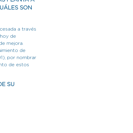
AS PLANTA A
CUÁLES SON
ocesada a través
e hoy de
 de mejora.
uimiento de
1), por nombrar
ento de estos
DE SU