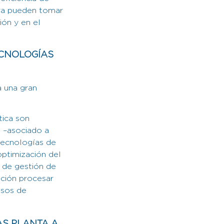
era pueden tomar
ión y en el
ECNOLOGÍAS
a una gran
tica son
o –asociado a
tecnologías de
optimización del
 de gestión de
ación procesar
esos de