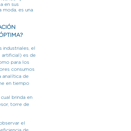
ia en sus
na moda, es una
ACIÓN
 ÓPTIMA?
industriales, el
artificial) es de
como para los
ayores consumos
 analítica de
one en tiempo
 cual brinda en
esor, torre de
observar el
eficiencia de