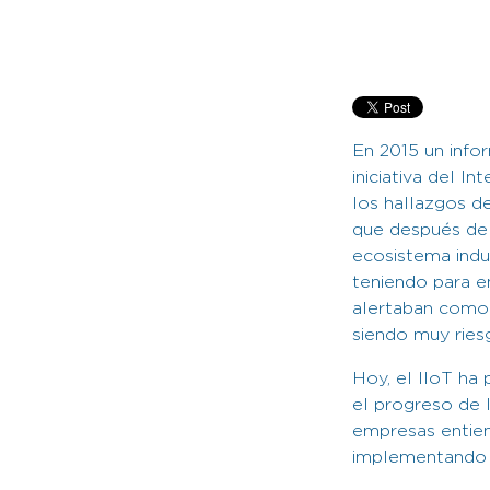
En 2015 un info
iniciativa del I
los hallazgos de
que después de 
ecosistema indus
teniendo para e
alertaban como 
siendo muy ries
Hoy, el IIoT ha
el progreso de 
empresas entien
implementand