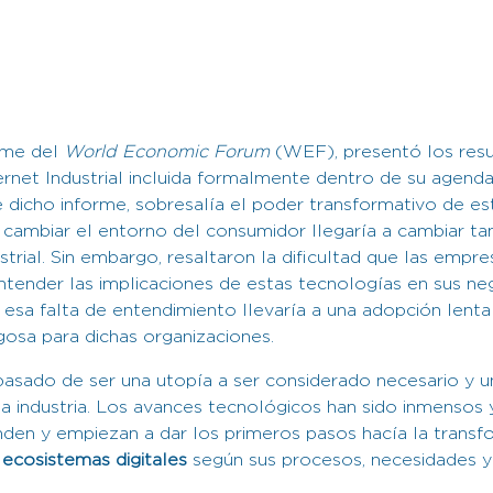
rme del
World Economic Forum
(WEF), presentó los resu
nternet Industrial incluida formalmente dentro de su agend
 dicho informe, sobresalía el poder transformativo de es
cambiar el entorno del consumidor llegaría a cambiar ta
trial. Sin embargo, resaltaron la dificultad que las empr
ntender las implicaciones de estas tecnologías en sus ne
esa falta de entendimiento llevaría a una adopción lenta
gosa para dichas organizaciones.
 pasado de ser una utopía a ser considerado necesario y 
la industria. Los avances tecnológicos han sido inmensos
den y empiezan a dar los primeros pasos hacía la transf
o
ecosistemas digitales
según sus procesos, necesidades y