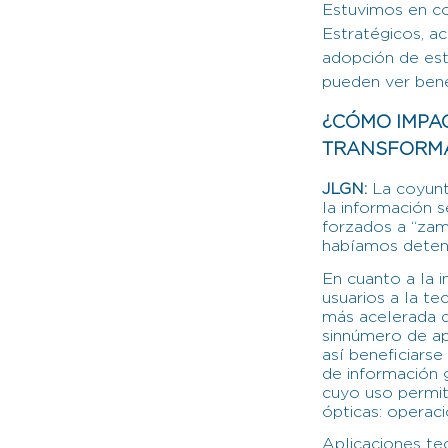
Estuvimos en co
Estratégicos, a
adopción de est
pueden ver bene
¿CÓMO IMPA
TRANSFORMA
JLGN:
La coyunt
la información 
forzados a “zam
habíamos deteni
En cuanto a la i
usuarios a la t
más acelerada d
sinnúmero de ap
así beneficiarse
de información 
cuyo uso permit
ópticas: operac
Aplicaciones tec