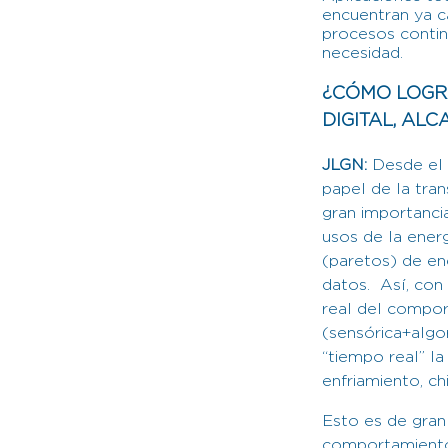
encuentran ya ca
procesos continu
necesidad.
¿CÓMO LOGR
DIGITAL, AL
JLGN:
Desde el p
papel de la trans
gran importanci
usos de la ener
(paretos) de ene
datos. Así, con
real del compo
(sensórica+algor
“tiempo real” la
enfriamiento, chil
Esto es de gran
comportamiento 