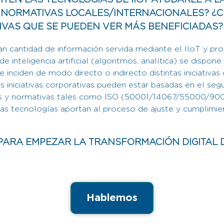
TEN LAS TECNOLOGÍAS DE IIOT AYUDARLE A L
 NORMATIVAS LOCALES/INTERNACIONALES? ¿
VAS QUE SE PUEDEN VER MÁS BENEFICIADAS?
an cantidad de información servida mediante el IIoT y pr
e inteligencia artificial (algoritmos, analítica) se dispon
 inciden de modo directo o indirecto distintas iniciativas
s iniciativas corporativas pueden estar basadas en el seg
as y normativas tales como ISO (50001/14067/55000/900
stas tecnologías aportan al proceso de ajuste y cumplimi
 PARA EMPEZAR LA TRANSFORMACIÓN DIGITAL 
Hablemos