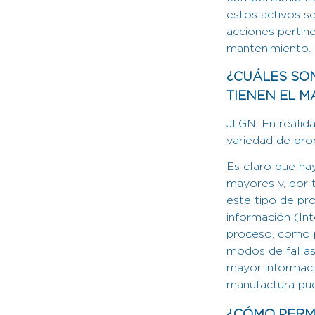
estos activos s
acciones pertin
mantenimiento.
¿CUÁLES SO
TIENEN EL M
JLGN: En realid
variedad de pro
Es claro que ha
mayores y, por t
este tipo de pr
información (Int
proceso, como p
modos de fallas
mayor informació
manufactura pue