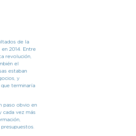
ltados de la
a en 2014. Entre
ta revolución,
mbién el
esas estaban
gocios, y
 que terminaría
un paso obvio en
 y cada vez más
ormación,
 presupuestos.